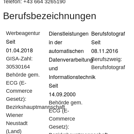
Telefon: +43 664 3265190
Berufsbezeichnungen
Dienstleistungen
Berufsfotograf
Werbeagentur
Seit
in der
Seit
01.04.2018
automatischen
08.11.2016
Datenverarbeitung
GISA-Zahl:
Berufszweig:
30530164
und
Berufsfotograf
Behörde gem.
Informationstechnik
ECG (E-
Seit
Commerce
14.09.2000
Gesetz):
Behörde gem.
Bezirkshauptmannschaft
ECG (E-
Wiener
Commerce
Neustadt
Gesetz):
(Land)