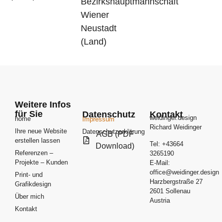
Bezirkshauptmannschaft
Wiener
Neustadt
(Land)
Weitere Infos
für Sie
Datenschutz
Kontakt
weidinger.design
home
Impressum
Richard Weidinger
Ihre neue Website
Datenschutzerklärung
AGB (PDF
erstellen lassen
Tel:
+43664
Download)
Referenzen –
3265190
Projekte – Kunden
E-Mail:
office@weidinger.design
Print- und
Harzbergstraße 27
Grafikdesign
2601 Sollenau
Über mich
Austria
Kontakt